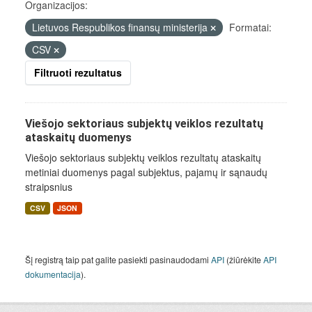
Organizacijos:
Lietuvos Respublikos finansų ministerija
Formatai:
CSV
Filtruoti rezultatus
Viešojo sektoriaus subjektų veiklos rezultatų
ataskaitų duomenys
Viešojo sektoriaus subjektų veiklos rezultatų ataskaitų
metiniai duomenys pagal subjektus, pajamų ir sąnaudų
straipsnius
CSV
JSON
Šį registrą taip pat galite pasiekti pasinaudodami
API
(žiūrėkite
API
dokumentacija
).