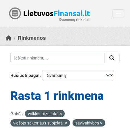
Skip to main content
Rinkmenos
Rūšiuoti pagal
Rasta 1 rinkmena
Gairės:
veiklos rezultatai
viešojo sektoriaus subjektai
savivaldybės