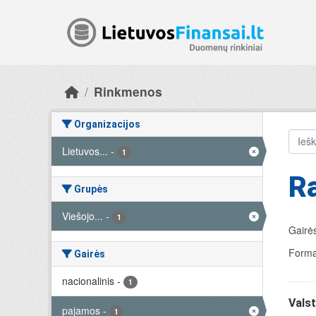
Skip to main content
Rinkmenos
Organizacijos
Lietuvos...
-
1
R
Grupės
Viešojo...
-
1
Gairės
Forma
Gairės
nacionalinis
-
1
Valst
pajamos
-
1