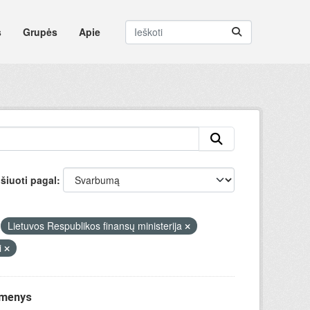
s
Grupės
Apie
šiuoti pagal
Lietuvos Respublikos finansų ministerija
i
omenys