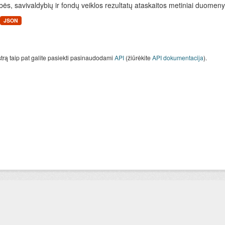
bės, savivaldybių ir fondų veiklos rezultatų ataskaitos metiniai duomen
JSON
strą taip pat galite pasiekti pasinaudodami
API
(žiūrėkite
API dokumentacija
).