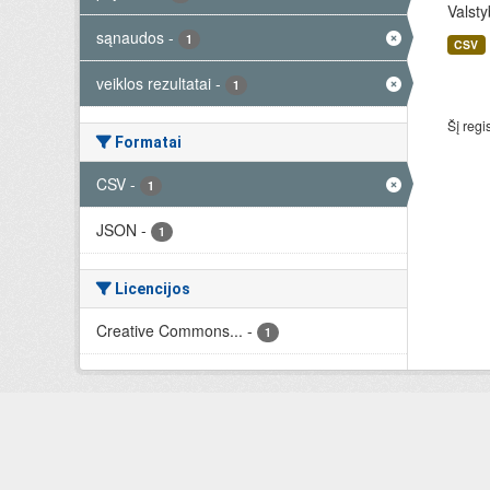
Valsty
sąnaudos
-
1
CSV
veiklos rezultatai
-
1
Šį regi
Formatai
CSV
-
1
JSON
-
1
Licencijos
Creative Commons...
-
1