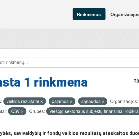
Rinkmenos
Organizacijo
asta 1 rinkmena
Rū
:
veiklos rezultatai
pajamos
sąnaudos
Organizacijos:
tai:
CSV
Grupės:
Viešojo sektoriaus subjektų finansiniai rodiklia
ybės, savivaldybių ir fondų veiklos rezultatų ataskaitos du