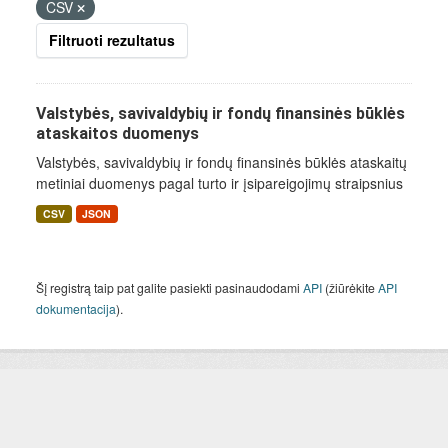
CSV
Filtruoti rezultatus
Valstybės, savivaldybių ir fondų finansinės būklės
ataskaitos duomenys
Valstybės, savivaldybių ir fondų finansinės būklės ataskaitų
metiniai duomenys pagal turto ir įsipareigojimų straipsnius
CSV
JSON
Šį registrą taip pat galite pasiekti pasinaudodami
API
(žiūrėkite
API
dokumentacija
).