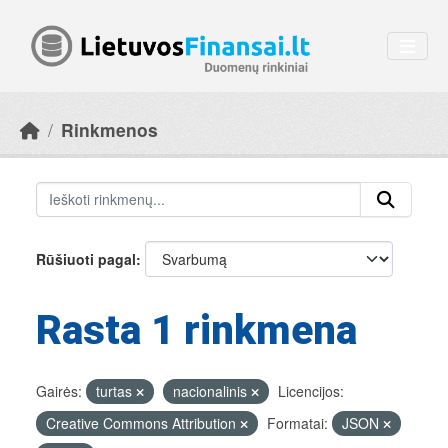
Skip to main content
Rinkmenos
Rūšiuoti pagal
Rasta 1 rinkmena
Gairės:
turtas
nacionalinis
Licencijos:
Creative Commons Attribution
Formatai:
JSON