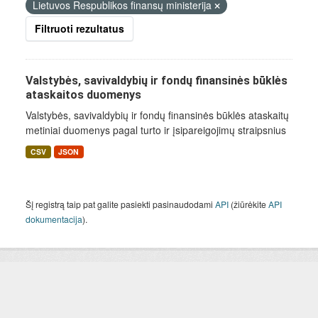
Lietuvos Respublikos finansų ministerija
Filtruoti rezultatus
Valstybės, savivaldybių ir fondų finansinės būklės
ataskaitos duomenys
Valstybės, savivaldybių ir fondų finansinės būklės ataskaitų
metiniai duomenys pagal turto ir įsipareigojimų straipsnius
CSV
JSON
Šį registrą taip pat galite pasiekti pasinaudodami
API
(žiūrėkite
API
dokumentacija
).