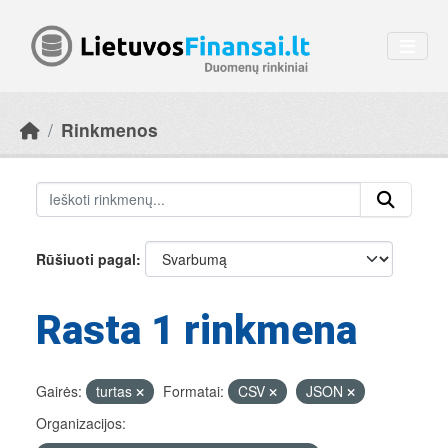
Skip to main content
Rinkmenos
Rūšiuoti pagal
Rasta 1 rinkmena
Gairės:
turtas
Formatai:
CSV
JSON
Organizacijos: