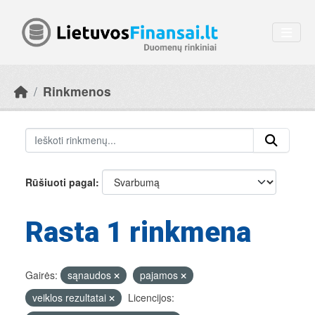
Skip to main content
Rinkmenos
Rūšiuoti pagal
Rasta 1 rinkmena
Gairės:
sąnaudos
pajamos
veiklos rezultatai
Licencijos: