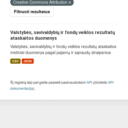
Creative Commons Attribution
Filtruoti rezultatus
Valstybės, savivaldybių ir fondų veiklos rezultatų
ataskaitos duomenys
Valstybės, savivaldybių ir fondų veiklos rezultatų ataskaitos
metiniai duomenys pagal pajamų ir sąnaudų straipsnius
CSV
JSON
Šį registrą taip pat galite pasiekti pasinaudodami
API
(žiūrėkite
API
dokumentacija
).