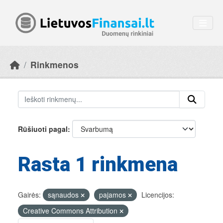
Skip to main content
Rinkmenos
Rūšiuoti pagal
Rasta 1 rinkmena
Gairės:
sąnaudos
pajamos
Licencijos:
Creative Commons Attribution