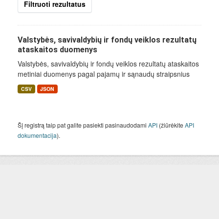
Filtruoti rezultatus
Valstybės, savivaldybių ir fondų veiklos rezultatų
ataskaitos duomenys
Valstybės, savivaldybių ir fondų veiklos rezultatų ataskaitos
metiniai duomenys pagal pajamų ir sąnaudų straipsnius
CSV
JSON
Šį registrą taip pat galite pasiekti pasinaudodami
API
(žiūrėkite
API
dokumentacija
).