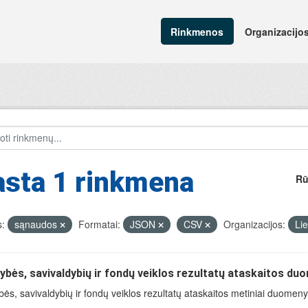
Rinkmenos
Organizacijo
asta 1 rinkmena
Rū
:
sąnaudos
Formatai:
JSON
CSV
Organizacijos:
Lie
ybės, savivaldybių ir fondų veiklos rezultatų ataskaitos du
bės, savivaldybių ir fondų veiklos rezultatų ataskaitos metiniai duomen