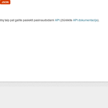
JSON
strą taip pat galite pasiekti pasinaudodami
API
(žiūrėkite
API dokumentacija
).