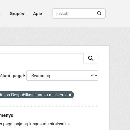
s
Grupės
Apie
šiuoti pagal
tuvos Respublikos finansų ministerija
omenys
ys pagal pajamų ir sąnaudų straipsnius