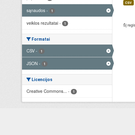
CSV
sąnaudos
-
1
veiklos rezultatai
-
1
Šį regi
Formatai
CSV
-
1
JSON
-
1
Licencijos
Creative Commons...
-
1