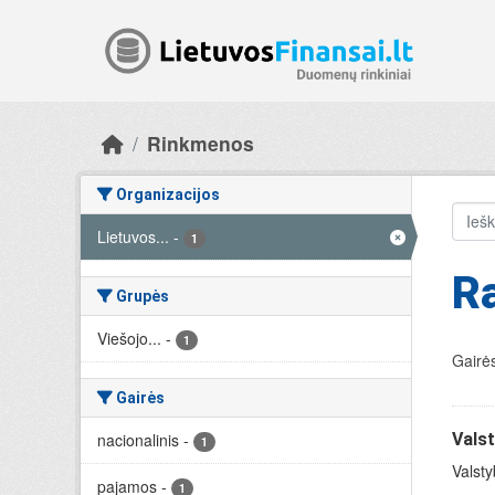
Skip to main content
Rinkmenos
Organizacijos
Lietuvos...
-
1
R
Grupės
Viešojo...
-
1
Gairės
Gairės
nacionalinis
-
Valst
1
Valsty
pajamos
-
1