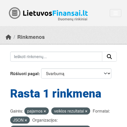
Skip to main content
Rinkmenos
Rūšiuoti pagal
Rasta 1 rinkmena
Gairės:
pajamos
veiklos rezultatai
Formatai:
JSON
Organizacijos: