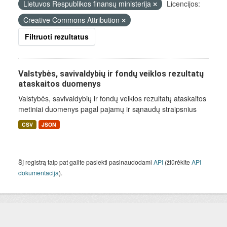
Lietuvos Respublikos finansų ministerija
Licencijos:
Creative Commons Attribution
Filtruoti rezultatus
Valstybės, savivaldybių ir fondų veiklos rezultatų
ataskaitos duomenys
Valstybės, savivaldybių ir fondų veiklos rezultatų ataskaitos
metiniai duomenys pagal pajamų ir sąnaudų straipsnius
CSV
JSON
Šį registrą taip pat galite pasiekti pasinaudodami
API
(žiūrėkite
API
dokumentacija
).