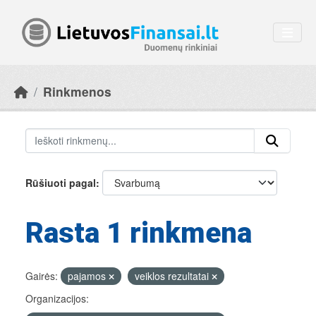
Skip to main content
Rinkmenos
Rūšiuoti pagal
Rasta 1 rinkmena
Gairės:
pajamos
veiklos rezultatai
Organizacijos: