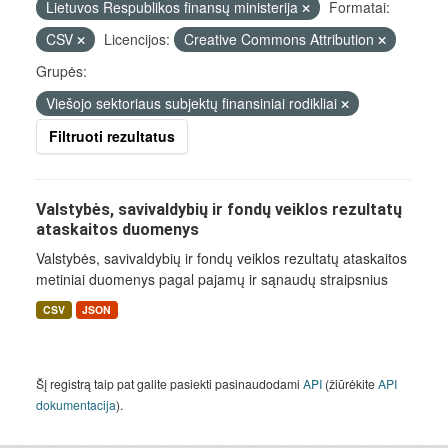
Lietuvos Respublikos finansų ministerija
Formatai:
CSV
Licencijos:
Creative Commons Attribution
Grupės:
Viešojo sektoriaus subjektų finansiniai rodikliai
Filtruoti rezultatus
Valstybės, savivaldybių ir fondų veiklos rezultatų
ataskaitos duomenys
Valstybės, savivaldybių ir fondų veiklos rezultatų ataskaitos
metiniai duomenys pagal pajamų ir sąnaudų straipsnius
CSV
JSON
Šį registrą taip pat galite pasiekti pasinaudodami
API
(žiūrėkite
API
dokumentacija
).