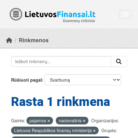
Skip to main content
Rinkmenos
Rūšiuoti pagal
Rasta 1 rinkmena
Gairės:
pajamos
nacionalinis
Organizacijos:
Lietuvos Respublikos finansų ministerija
Grupės: