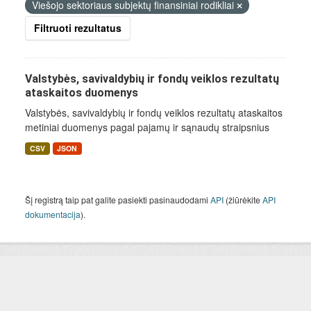
Viešojo sektoriaus subjektų finansiniai rodikliai
Filtruoti rezultatus
Valstybės, savivaldybių ir fondų veiklos rezultatų
ataskaitos duomenys
Valstybės, savivaldybių ir fondų veiklos rezultatų ataskaitos
metiniai duomenys pagal pajamų ir sąnaudų straipsnius
CSV
JSON
Šį registrą taip pat galite pasiekti pasinaudodami
API
(žiūrėkite
API
dokumentacija
).