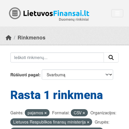
Skip to main content
Rinkmenos
Rūšiuoti pagal
Rasta 1 rinkmena
Gairės:
pajamos
Formatai:
CSV
Organizacijos:
Lietuvos Respublikos finansų ministerija
Grupės: