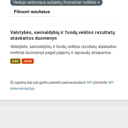
Viešojo sektoriaus subjektų finansiniai rodikliai
Filtruoti rezultatus
Valstybės, savivaldybių ir fondų veiklos rezultatų
ataskaitos duomenys
Valstybės, savivaldybių ir fondų veiklos rezultatų ataskaitos
metiniai duomenys pagal pajamų ir sąnaudų straipsnius
CSV
JSON
Šį registrą taip pat galite pasiekti pasinaudodami
API
(žiūrėkite
API
dokumentacija
).