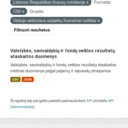
Lietuvos Respublikos finansų ministerija
Formatai:
CSV
Grupės:
Viešojo sektoriaus subjektų finansiniai rodikliai
Filtruoti rezultatus
Valstybės, savivaldybių ir fondų veiklos rezultatų
ataskaitos duomenys
Valstybės, savivaldybių ir fondų veiklos rezultatų ataskaitos
metiniai duomenys pagal pajamų ir sąnaudų straipsnius
CSV
JSON
Šį registrą taip pat galite pasiekti pasinaudodami
API
(žiūrėkite
API
dokumentacija
).