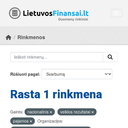
Skip to main content
Rinkmenos
Rūšiuoti pagal
Rasta 1 rinkmena
Gairės:
nacionalinis
veiklos rezultatai
pajamos
Organizacijos: