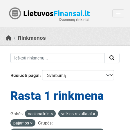
Skip to main content
Rinkmenos
Rūšiuoti pagal
Rasta 1 rinkmena
Gairės:
nacionalinis
veiklos rezultatai
pajamos
Grupės: