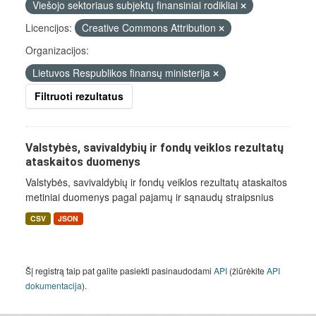
Viešojo sektoriaus subjektų finansiniai rodikliai
Licencijos:
Creative Commons Attribution
Organizacijos:
Lietuvos Respublikos finansų ministerija
Filtruoti rezultatus
Valstybės, savivaldybių ir fondų veiklos rezultatų
ataskaitos duomenys
Valstybės, savivaldybių ir fondų veiklos rezultatų ataskaitos
metiniai duomenys pagal pajamų ir sąnaudų straipsnius
CSV
JSON
Šį registrą taip pat galite pasiekti pasinaudodami
API
(žiūrėkite
API
dokumentacija
).