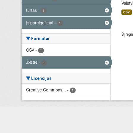
Valsty
turtas
-
1
CSV
įsipareigojimai
-
1
Šį regi
Formatai
CSV
-
1
JSON
-
1
Licencijos
Creative Commons...
-
1