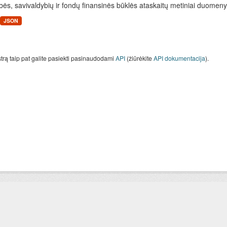
bės, savivaldybių ir fondų finansinės būklės ataskaitų metiniai duomenys
JSON
strą taip pat galite pasiekti pasinaudodami
API
(žiūrėkite
API dokumentacija
).