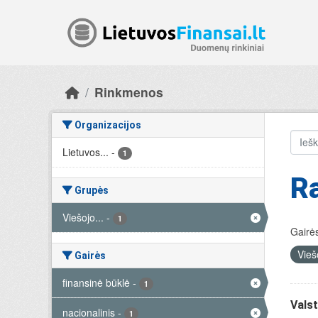
Skip to main content
Rinkmenos
Organizacijos
Lietuvos...
-
1
R
Grupės
Viešojo...
-
1
Gairės
Vieš
Gairės
finansinė būklė
-
1
Valst
nacionalinis
-
1