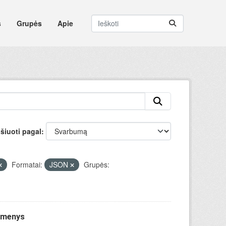
s
Grupės
Apie
šiuoti pagal
Formatai:
JSON
Grupės:
uomenys