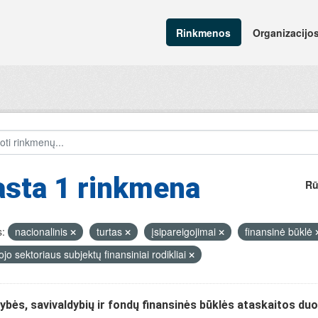
Rinkmenos
Organizacijo
asta 1 rinkmena
Rū
:
nacionalinis
turtas
įsipareigojimai
finansinė būklė
ojo sektoriaus subjektų finansiniai rodikliai
ybės, savivaldybių ir fondų finansinės būklės ataskaitos d