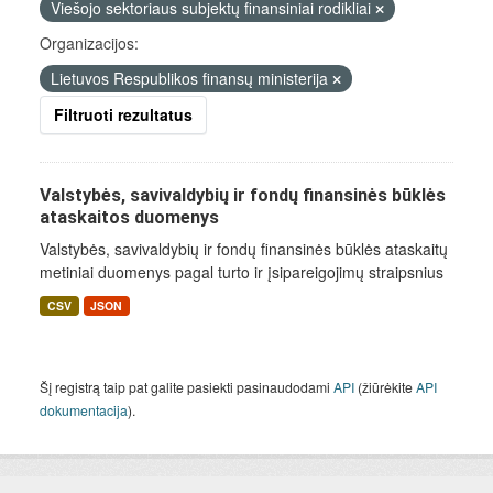
Viešojo sektoriaus subjektų finansiniai rodikliai
Organizacijos:
Lietuvos Respublikos finansų ministerija
Filtruoti rezultatus
Valstybės, savivaldybių ir fondų finansinės būklės
ataskaitos duomenys
Valstybės, savivaldybių ir fondų finansinės būklės ataskaitų
metiniai duomenys pagal turto ir įsipareigojimų straipsnius
CSV
JSON
Šį registrą taip pat galite pasiekti pasinaudodami
API
(žiūrėkite
API
dokumentacija
).