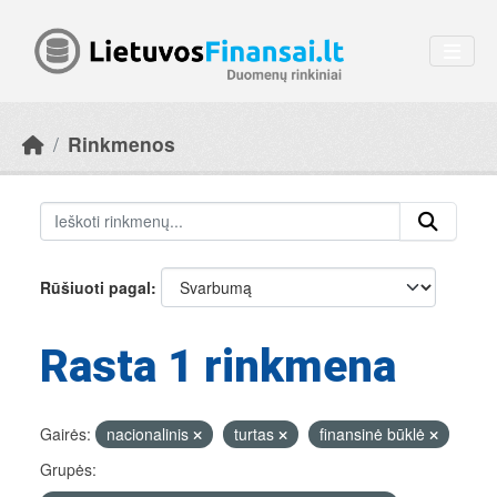
Skip to main content
Rinkmenos
Rūšiuoti pagal
Rasta 1 rinkmena
Gairės:
nacionalinis
turtas
finansinė būklė
Grupės: