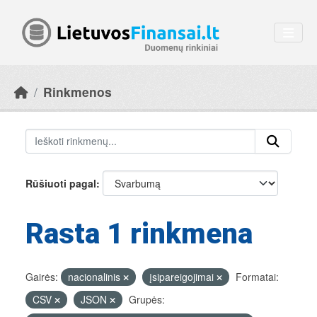
Skip to main content
Rinkmenos
Rūšiuoti pagal
Rasta 1 rinkmena
Gairės:
nacionalinis
įsipareigojimai
Formatai:
CSV
JSON
Grupės: