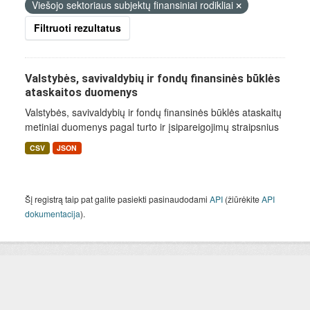
Viešojo sektoriaus subjektų finansiniai rodikliai
Filtruoti rezultatus
Valstybės, savivaldybių ir fondų finansinės būklės
ataskaitos duomenys
Valstybės, savivaldybių ir fondų finansinės būklės ataskaitų
metiniai duomenys pagal turto ir įsipareigojimų straipsnius
CSV
JSON
Šį registrą taip pat galite pasiekti pasinaudodami
API
(žiūrėkite
API
dokumentacija
).