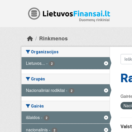
Skip to main content
Rinkmenos
Organizacijos
Lietuvos...
-
2
Ra
Grupės
Nacionaliniai rodikliai
-
2
Gairės
Naci
Gairės
išlaidos
-
2
Valst
nacionalinis
-
2