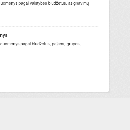
mo duomenys pagal valstybės biudžetus, asignavimų
enys
ymo duomenys pagal biudžetus, pajamų grupes,