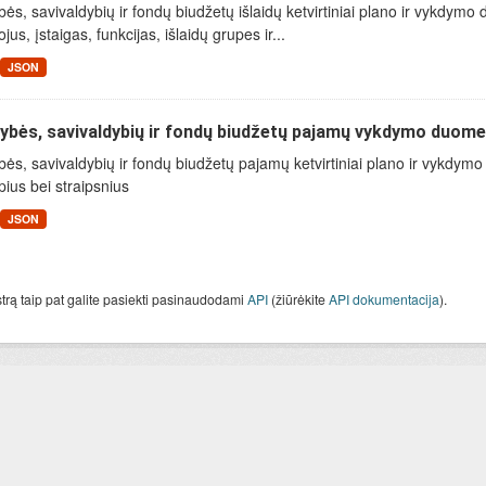
bės, savivaldybių ir fondų biudžetų išlaidų ketvirtiniai plano ir vykdy
ojus, įstaigas, funkcijas, išlaidų grupes ir...
JSON
ybės, savivaldybių ir fondų biudžetų pajamų vykdymo duom
bės, savivaldybių ir fondų biudžetų pajamų ketvirtiniai plano ir vykd
ius bei straipsnius
JSON
strą taip pat galite pasiekti pasinaudodami
API
(žiūrėkite
API dokumentacija
).