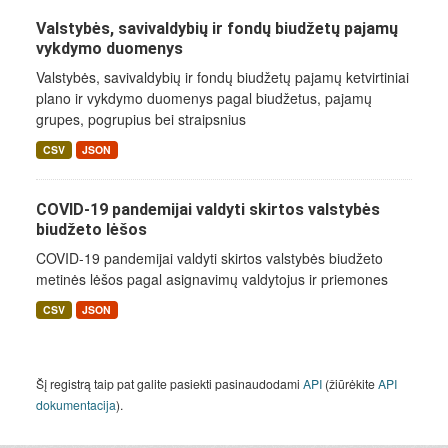
Valstybės, savivaldybių ir fondų biudžetų pajamų
vykdymo duomenys
Valstybės, savivaldybių ir fondų biudžetų pajamų ketvirtiniai
plano ir vykdymo duomenys pagal biudžetus, pajamų
grupes, pogrupius bei straipsnius
CSV
JSON
COVID-19 pandemijai valdyti skirtos valstybės
biudžeto lėšos
COVID-19 pandemijai valdyti skirtos valstybės biudžeto
metinės lėšos pagal asignavimų valdytojus ir priemones
CSV
JSON
Šį registrą taip pat galite pasiekti pasinaudodami
API
(žiūrėkite
API
dokumentacija
).