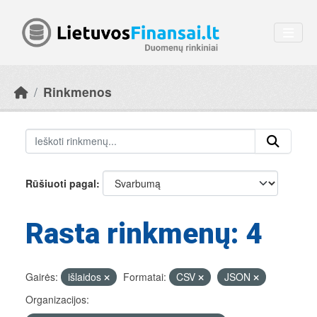
Skip to main content
Rinkmenos
Rūšiuoti pagal
Rasta rinkmenų: 4
Gairės:
išlaidos
Formatai:
CSV
JSON
Organizacijos: