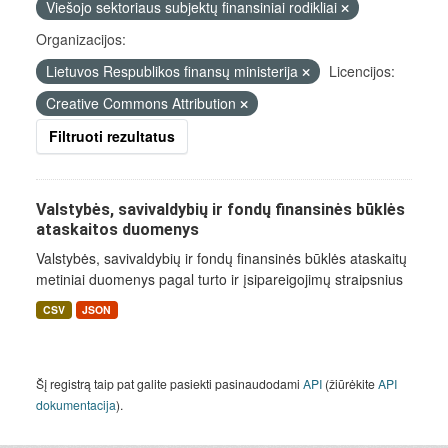
Viešojo sektoriaus subjektų finansiniai rodikliai
Organizacijos:
Lietuvos Respublikos finansų ministerija
Licencijos:
Creative Commons Attribution
Filtruoti rezultatus
Valstybės, savivaldybių ir fondų finansinės būklės
ataskaitos duomenys
Valstybės, savivaldybių ir fondų finansinės būklės ataskaitų
metiniai duomenys pagal turto ir įsipareigojimų straipsnius
CSV
JSON
Šį registrą taip pat galite pasiekti pasinaudodami
API
(žiūrėkite
API
dokumentacija
).