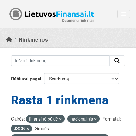
Skip to main content
Rinkmenos
Rūšiuoti pagal
Rasta 1 rinkmena
Gairės:
finansinė būklė
nacionalinis
Formatai:
JSON
Grupės: