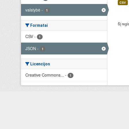
CSV
valstybė
-
1
Šį regi
Formatai
CSV
-
1
JSON
-
1
Licencijos
Creative Commons...
-
1