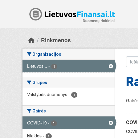
Skip to main content
Rinkmenos
Organizacijos
Lietuvos...
-
1
R
Grupės
Valstybės duomenys
-
1
Gairės
Gairės
COVID-19
-
COVID
1
COVID-
išlaidos
-
1