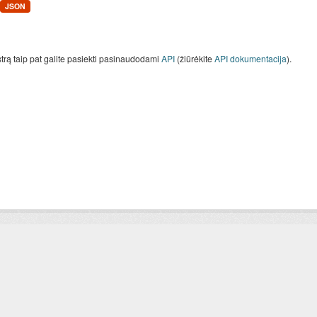
JSON
strą taip pat galite pasiekti pasinaudodami
API
(žiūrėkite
API dokumentacija
).