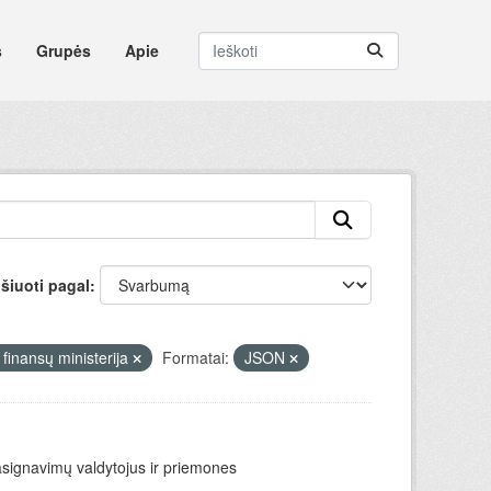
s
Grupės
Apie
šiuoti pagal
finansų ministerija
Formatai:
JSON
asignavimų valdytojus ir priemones