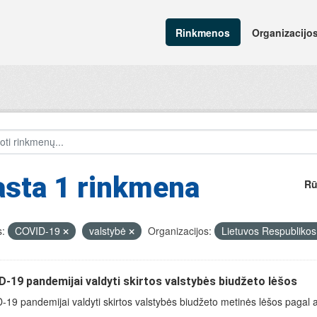
Rinkmenos
Organizacijo
asta 1 rinkmena
Rū
:
COVID-19
valstybė
Organizacijos:
Lietuvos Respublikos 
-19 pandemijai valdyti skirtos valstybės biudžeto lėšos
19 pandemijai valdyti skirtos valstybės biudžeto metinės lėšos pagal 