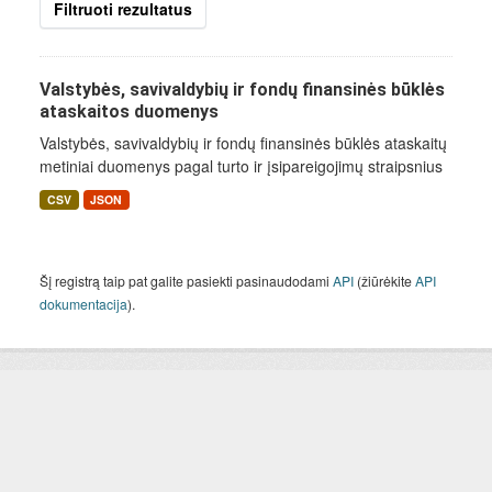
Filtruoti rezultatus
Valstybės, savivaldybių ir fondų finansinės būklės
ataskaitos duomenys
Valstybės, savivaldybių ir fondų finansinės būklės ataskaitų
metiniai duomenys pagal turto ir įsipareigojimų straipsnius
CSV
JSON
Šį registrą taip pat galite pasiekti pasinaudodami
API
(žiūrėkite
API
dokumentacija
).