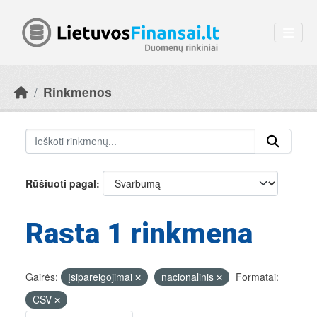
Skip to main content
Rinkmenos
Rūšiuoti pagal
Rasta 1 rinkmena
Gairės:
įsipareigojimai
nacionalinis
Formatai:
CSV