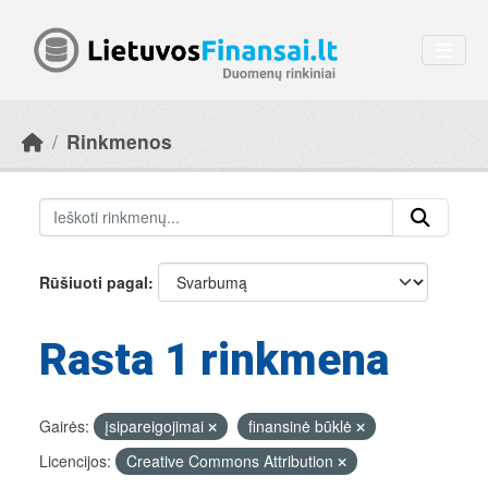
Skip to main content
Rinkmenos
Rūšiuoti pagal
Rasta 1 rinkmena
Gairės:
įsipareigojimai
finansinė būklė
Licencijos:
Creative Commons Attribution