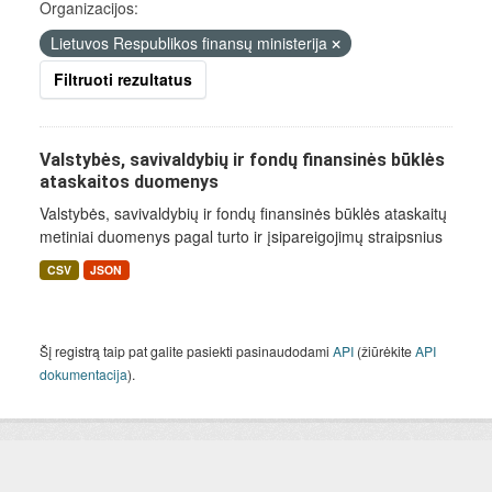
Organizacijos:
Lietuvos Respublikos finansų ministerija
Filtruoti rezultatus
Valstybės, savivaldybių ir fondų finansinės būklės
ataskaitos duomenys
Valstybės, savivaldybių ir fondų finansinės būklės ataskaitų
metiniai duomenys pagal turto ir įsipareigojimų straipsnius
CSV
JSON
Šį registrą taip pat galite pasiekti pasinaudodami
API
(žiūrėkite
API
dokumentacija
).