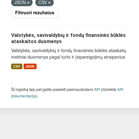
JSON
CSV
Filtruoti rezultatus
Valstybės, savivaldybių ir fondų finansinės būklės
ataskaitos duomenys
Valstybės, savivaldybių ir fondų finansinės būklės ataskaitų
metiniai duomenys pagal turto ir įsipareigojimų straipsnius
CSV
JSON
Šį registrą taip pat galite pasiekti pasinaudodami
API
(žiūrėkite
API
dokumentacija
).