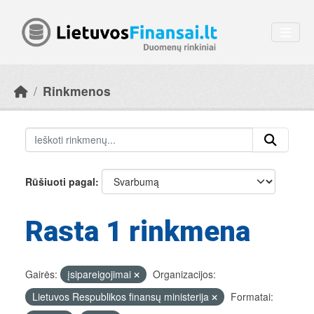
Skip to main content
Rinkmenos
Rūšiuoti pagal
Rasta 1 rinkmena
Gairės:
įsipareigojimai
Organizacijos:
Lietuvos Respublikos finansų ministerija
Formatai: