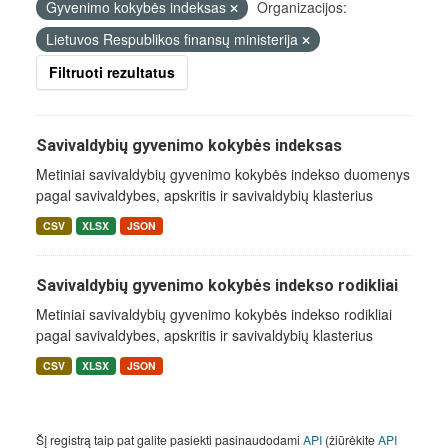
Gyvenimo kokybės indeksas
Organizacijos:
Lietuvos Respublikos finansų ministerija
Filtruoti rezultatus
Savivaldybių gyvenimo kokybės indeksas
Metiniai savivaldybių gyvenimo kokybės indekso duomenys
pagal savivaldybes, apskritis ir savivaldybių klasterius
CSV
XLSX
JSON
Savivaldybių gyvenimo kokybės indekso rodikliai
Metiniai savivaldybių gyvenimo kokybės indekso rodikliai
pagal savivaldybes, apskritis ir savivaldybių klasterius
CSV
XLSX
JSON
Šį registrą taip pat galite pasiekti pasinaudodami
API
(žiūrėkite
API