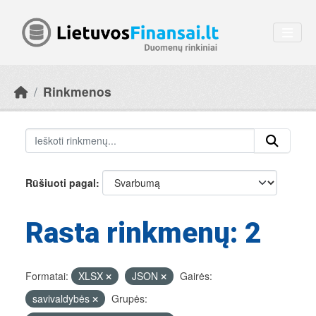
Skip to main content
Rinkmenos
Rūšiuoti pagal
Rasta rinkmenų: 2
Formatai:
XLSX
JSON
Gairės:
savivaldybės
Grupės: