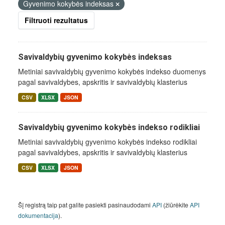
Gyvenimo kokybės indeksas
Filtruoti rezultatus
Savivaldybių gyvenimo kokybės indeksas
Metiniai savivaldybių gyvenimo kokybės indekso duomenys
pagal savivaldybes, apskritis ir savivaldybių klasterius
CSV
XLSX
JSON
Savivaldybių gyvenimo kokybės indekso rodikliai
Metiniai savivaldybių gyvenimo kokybės indekso rodikliai
pagal savivaldybes, apskritis ir savivaldybių klasterius
CSV
XLSX
JSON
Šį registrą taip pat galite pasiekti pasinaudodami
API
(žiūrėkite
API
dokumentacija
).