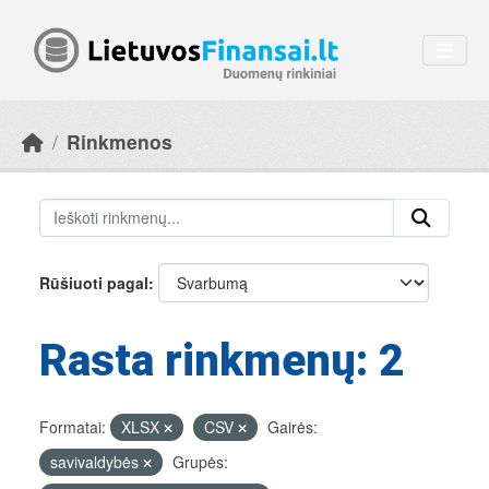
Skip to main content
Rinkmenos
Rūšiuoti pagal
Rasta rinkmenų: 2
Formatai:
XLSX
CSV
Gairės:
savivaldybės
Grupės: