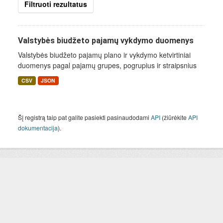
Filtruoti rezultatus
Valstybės biudžeto pajamų vykdymo duomenys
Valstybės biudžeto pajamų plano ir vykdymo ketvirtiniai
duomenys pagal pajamų grupes, pogrupius ir straipsnius
CSV
JSON
Šį registrą taip pat galite pasiekti pasinaudodami
API
(žiūrėkite
API
dokumentacija
).