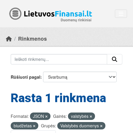
Skip to main content
Rinkmenos
Rūšiuoti pagal
Rasta 1 rinkmena
Formatai:
JSON
Gairės:
valstybės
biudžetas
Grupės:
Valstybės duomenys