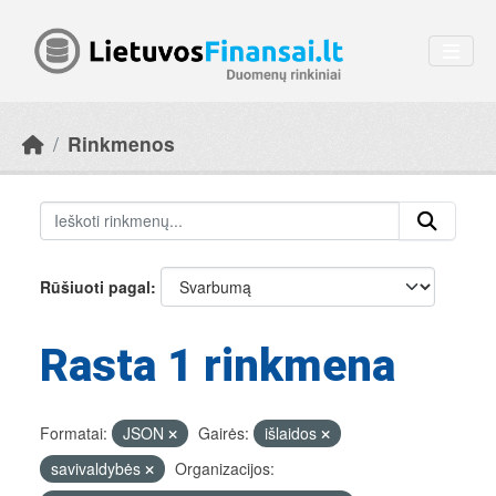
Skip to main content
Rinkmenos
Rūšiuoti pagal
Rasta 1 rinkmena
Formatai:
JSON
Gairės:
išlaidos
savivaldybės
Organizacijos: