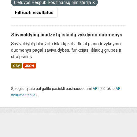
Lietuvos Respublikos finansų ministerija
Filtruoti rezultatus
Savivaldybių biudžetų išlaidų vykdymo duomenys
Savivaldybių biudžetų išlaidų ketvirtiniai plano ir vykdymo
duomenys pagal savivaldybes, funkcijas, išlaidų grupes ir
straipsnius
CSV
JSON
Šį registrą taip pat galite pasiekti pasinaudodami
API
(žiūrėkite
API
dokumentacija
).