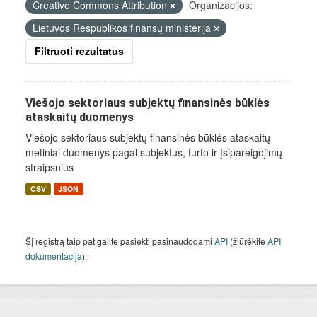
Creative Commons Attribution
Organizacijos:
Lietuvos Respublikos finansų ministerija
Filtruoti rezultatus
Viešojo sektoriaus subjektų finansinės būklės
ataskaitų duomenys
Viešojo sektoriaus subjektų finansinės būklės ataskaitų
metiniai duomenys pagal subjektus, turto ir įsipareigojimų
straipsnius
CSV
JSON
Šį registrą taip pat galite pasiekti pasinaudodami
API
(žiūrėkite
API
dokumentacija
).