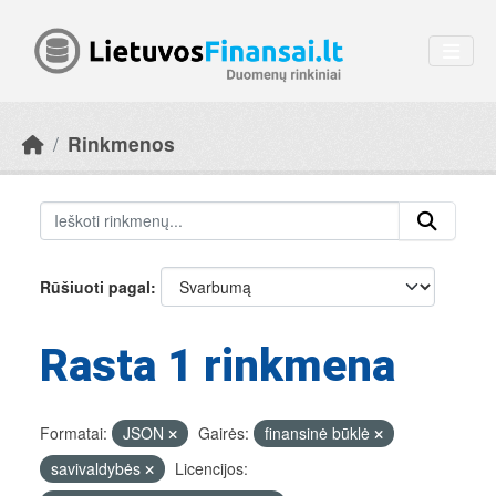
Skip to main content
Rinkmenos
Rūšiuoti pagal
Rasta 1 rinkmena
Formatai:
JSON
Gairės:
finansinė būklė
savivaldybės
Licencijos: