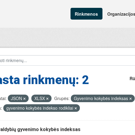
Rinkmenos
Organizacijo
sta rinkmenų: 2
Rū
tai:
JSON
XLSX
Grupės:
Gyvenimo kokybės indeksas
:
gyvenimo kokybės indekso rodikliai
valdybių gyvenimo kokybės indeksas