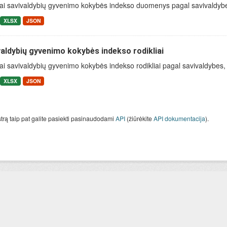
ai savivaldybių gyvenimo kokybės indekso duomenys pagal savivaldybes, 
XLSX
JSON
aldybių gyvenimo kokybės indekso rodikliai
ai savivaldybių gyvenimo kokybės indekso rodikliai pagal savivaldybes, ap
XLSX
JSON
strą taip pat galite pasiekti pasinaudodami
API
(žiūrėkite
API dokumentacija
).