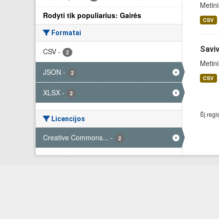
Metini
Rodyti tik populiarius: Gairės
CSV
Formatai
Saviv
CSV
-
2
Metini
JSON
-
2
CSV
XLSX
-
2
Šį regi
Licencijos
Creative Commons...
-
2