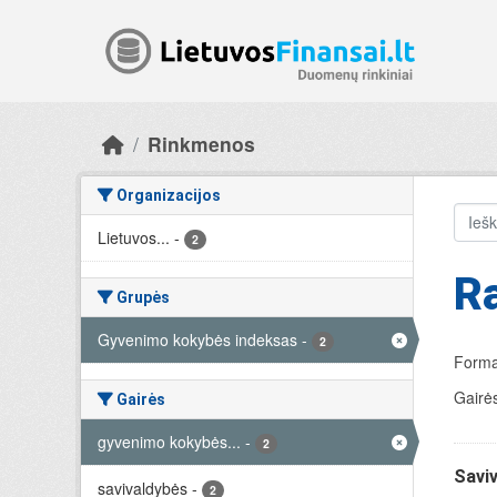
Skip to main content
Rinkmenos
Organizacijos
Lietuvos...
-
2
Ra
Grupės
Gyvenimo kokybės indeksas
-
2
Forma
Gairės
Gairės
gyvenimo kokybės...
-
2
Savi
savivaldybės
-
2