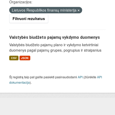
Organizacijos:
Lietuvos Respublikos finansų ministerija
Filtruoti rezultatus
Valstybės biudžeto pajamų vykdymo duomenys
Valstybės biudžeto pajamų plano ir vykdymo ketvirtiniai
duomenys pagal pajamų grupes, pogrupius ir straipsnius
CSV
JSON
Šį registrą taip pat galite pasiekti pasinaudodami
API
(žiūrėkite
API
dokumentacija
).