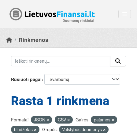
Skip to main content
Rinkmenos
Rūšiuoti pagal
Rasta 1 rinkmena
Formatai:
JSON
CSV
Gairės:
pajamos
biudžetas
Grupės:
Valstybės duomenys