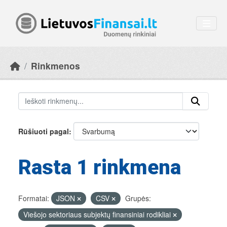
Skip to main content
Rinkmenos
Rūšiuoti pagal
Rasta 1 rinkmena
Formatai:
JSON
CSV
Grupės:
Viešojo sektoriaus subjektų finansiniai rodikliai