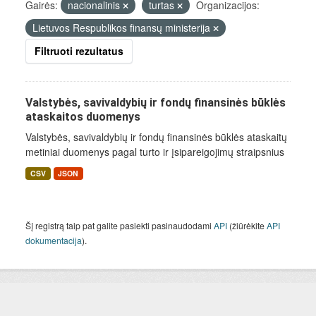
Gairės:
nacionalinis
turtas
Organizacijos:
Lietuvos Respublikos finansų ministerija
Filtruoti rezultatus
Valstybės, savivaldybių ir fondų finansinės būklės
ataskaitos duomenys
Valstybės, savivaldybių ir fondų finansinės būklės ataskaitų
metiniai duomenys pagal turto ir įsipareigojimų straipsnius
CSV
JSON
Šį registrą taip pat galite pasiekti pasinaudodami
API
(žiūrėkite
API
dokumentacija
).