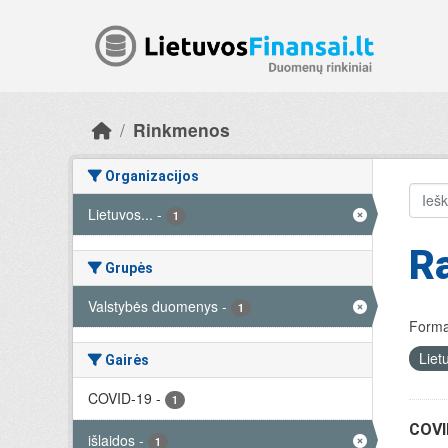
Skip to main content
Rinkmenos
Organizacijos
Lietuvos...
-
1
R
Grupės
Valstybės duomenys
-
1
Forma
Liet
Gairės
COVID-19
-
1
COVID
išlaidos
-
1