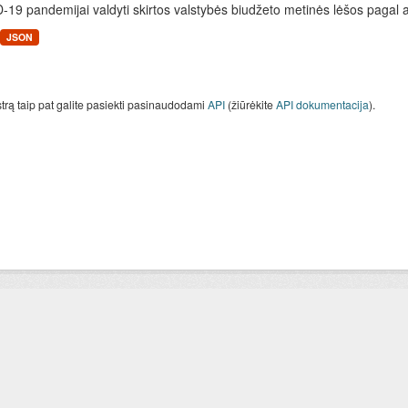
19 pandemijai valdyti skirtos valstybės biudžeto metinės lėšos pagal 
JSON
strą taip pat galite pasiekti pasinaudodami
API
(žiūrėkite
API dokumentacija
).