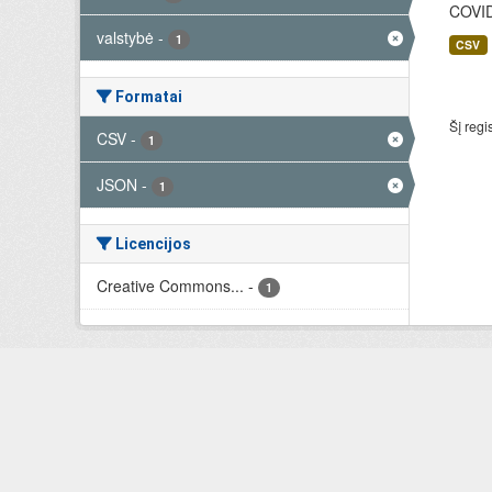
COVID-
valstybė
-
1
CSV
Formatai
Šį regi
CSV
-
1
JSON
-
1
Licencijos
Creative Commons...
-
1