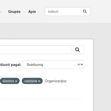
s
Grupės
Apie
šiuoti pagal
išlaidos
valstybė
Organizacijos: