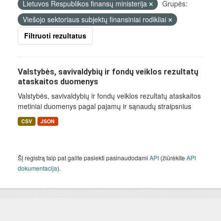
Lietuvos Respublikos finansų ministerija
Grupės:
Viešojo sektoriaus subjektų finansiniai rodikliai
Filtruoti rezultatus
Valstybės, savivaldybių ir fondų veiklos rezultatų
ataskaitos duomenys
Valstybės, savivaldybių ir fondų veiklos rezultatų ataskaitos
metiniai duomenys pagal pajamų ir sąnaudų straipsnius
CSV
JSON
Šį registrą taip pat galite pasiekti pasinaudodami
API
(žiūrėkite
API
dokumentacija
).