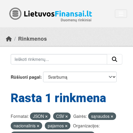
Skip to main content
Rinkmenos
Rūšiuoti pagal
Rasta 1 rinkmena
Formatai:
JSON
CSV
Gairės:
sąnaudos
nacionalinis
pajamos
Organizacijos: