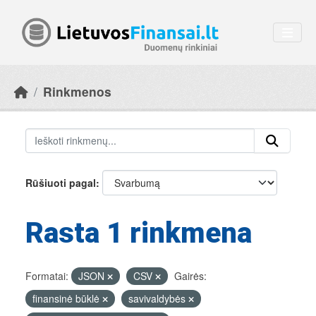
Skip to main content
Rinkmenos
Rūšiuoti pagal
Rasta 1 rinkmena
Formatai:
JSON
CSV
Gairės:
finansinė būklė
savivaldybės