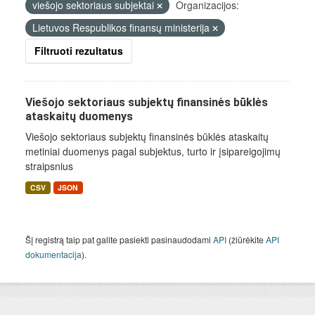
viešojo sektoriaus subjektai
Organizacijos:
Lietuvos Respublikos finansų ministerija
Filtruoti rezultatus
Viešojo sektoriaus subjektų finansinės būklės
ataskaitų duomenys
Viešojo sektoriaus subjektų finansinės būklės ataskaitų
metiniai duomenys pagal subjektus, turto ir įsipareigojimų
straipsnius
CSV
JSON
Šį registrą taip pat galite pasiekti pasinaudodami
API
(žiūrėkite
API
dokumentacija
).