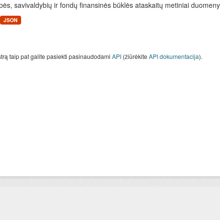
bės, savivaldybių ir fondų finansinės būklės ataskaitų metiniai duomenys
JSON
strą taip pat galite pasiekti pasinaudodami
API
(žiūrėkite
API dokumentacija
).