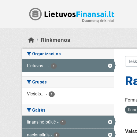
Skip to main content
Rinkmenos
Organizacijos
Lietuvos...
-
1
R
Grupės
Viešojo...
-
1
Forma
fina
Gairės
finansinė būklė
-
1
Valst
nacionalinis
-
1