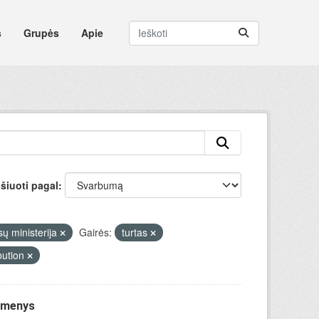
s
Grupės
Apie
šiuoti pagal
sų ministerija
Gairės:
turtas
bution
uomenys