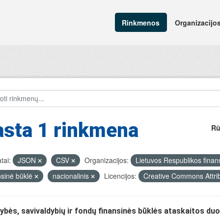
Rinkmenos
Organizacijo
asta 1 rinkmena
Rū
tai:
JSON
CSV
Organizacijos:
Lietuvos Respublikos finan
nsinė būklė
nacionalinis
Licencijos:
Creative Commons Attri
ybės, savivaldybių ir fondų finansinės būklės ataskaitos d