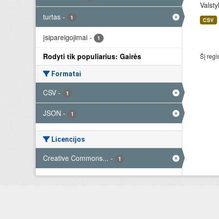
Valsty
turtas
-
1
CSV
įsipareigojimai
-
1
Rodyti tik populiarius: Gairės
Šį regi
Formatai
CSV
-
1
JSON
-
1
Licencijos
Creative Commons...
-
1