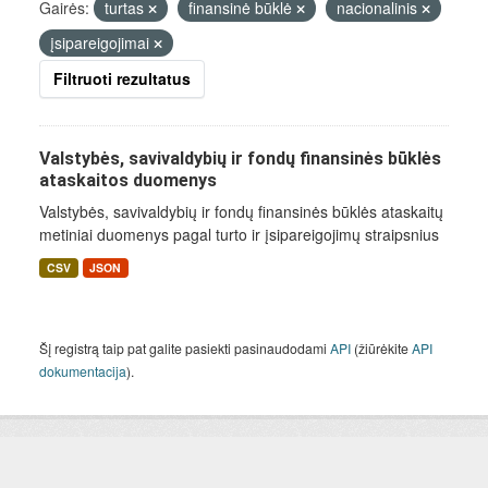
Gairės:
turtas
finansinė būklė
nacionalinis
įsipareigojimai
Filtruoti rezultatus
Valstybės, savivaldybių ir fondų finansinės būklės
ataskaitos duomenys
Valstybės, savivaldybių ir fondų finansinės būklės ataskaitų
metiniai duomenys pagal turto ir įsipareigojimų straipsnius
CSV
JSON
Šį registrą taip pat galite pasiekti pasinaudodami
API
(žiūrėkite
API
dokumentacija
).