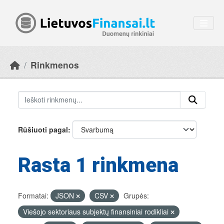
Skip to main content
Rinkmenos
Rūšiuoti pagal
Rasta 1 rinkmena
Formatai:
JSON
CSV
Grupės:
Viešojo sektoriaus subjektų finansiniai rodikliai