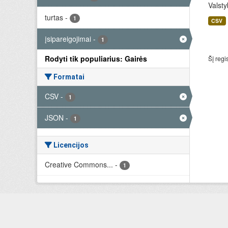
Valsty
turtas
-
1
CSV
įsipareigojimai
-
1
Rodyti tik populiarius: Gairės
Šį regi
Formatai
CSV
-
1
JSON
-
1
Licencijos
Creative Commons...
-
1