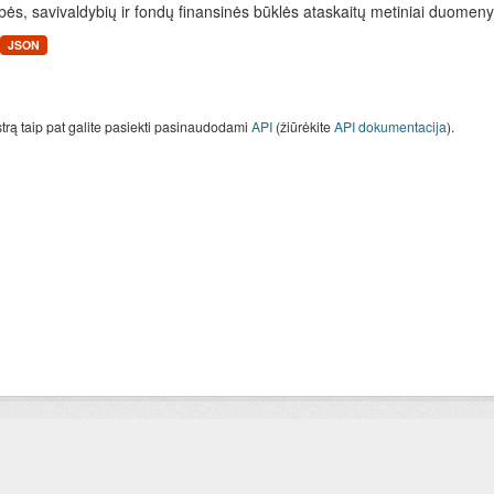
bės, savivaldybių ir fondų finansinės būklės ataskaitų metiniai duomenys
JSON
strą taip pat galite pasiekti pasinaudodami
API
(žiūrėkite
API dokumentacija
).