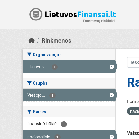
Skip to main content
Rinkmenos
Organizacijos
Lietuvos...
-
1
R
Grupės
Viešojo...
-
1
Forma
naci
Gairės
finansinė būklė
-
1
Valst
nacionalinis
-
1