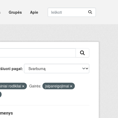
s
Grupės
Apie
šiuoti pagal
niai rodikliai
Gairės:
įsipareigojimai
uomenys