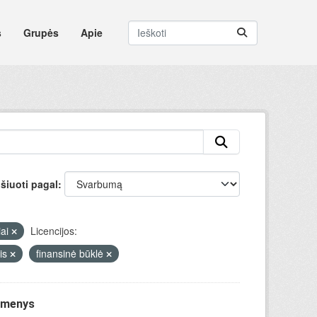
s
Grupės
Apie
šiuoti pagal
iai
Licencijos:
nis
finansinė būklė
uomenys