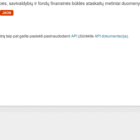
bės, savivaldybių ir fondų finansinės būklės ataskaitų metiniai duomenys
JSON
strą taip pat galite pasiekti pasinaudodami
API
(žiūrėkite
API dokumentacija
).