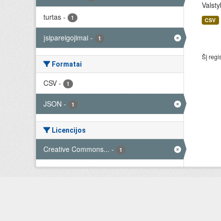
Valsty
turtas
-
1
CSV
įsipareigojimai
-
1
Šį regi
Formatai
CSV
-
1
JSON
-
1
Licencijos
Creative Commons...
-
1