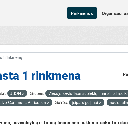
Rinkmenos
Organizacijo
asta 1 rinkmena
Rū
tai:
JSON
Grupės:
Viešojo sektoriaus subjektų finansiniai rodikl
tive Commons Attribution
Gairės:
įsipareigojimai
nacionali
ybės, savivaldybių ir fondų finansinės būklės ataskaitos d