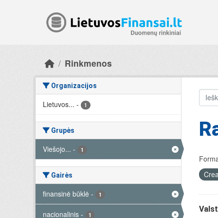
Skip to main content
Rinkmenos
Organizacijos
Lietuvos...
-
1
R
Grupės
Viešojo...
-
1
Forma
Crea
Gairės
finansinė būklė
-
1
Valst
nacionalinis
-
1