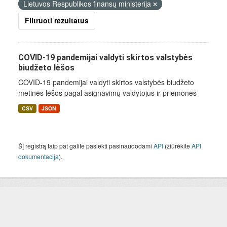
Lietuvos Respublikos finansų ministerija
Filtruoti rezultatus
COVID-19 pandemijai valdyti skirtos valstybės
biudžeto lėšos
COVID-19 pandemijai valdyti skirtos valstybės biudžeto
metinės lėšos pagal asignavimų valdytojus ir priemones
CSV
JSON
Šį registrą taip pat galite pasiekti pasinaudodami
API
(žiūrėkite
API
dokumentacija
).