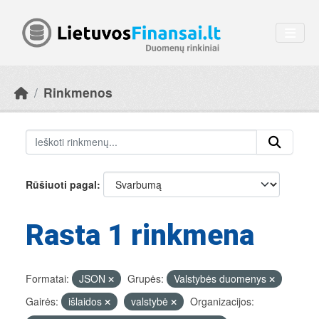
Skip to main content
Rinkmenos
Rūšiuoti pagal
Rasta 1 rinkmena
Formatai:
JSON
Grupės:
Valstybės duomenys
Gairės:
išlaidos
valstybė
Organizacijos: