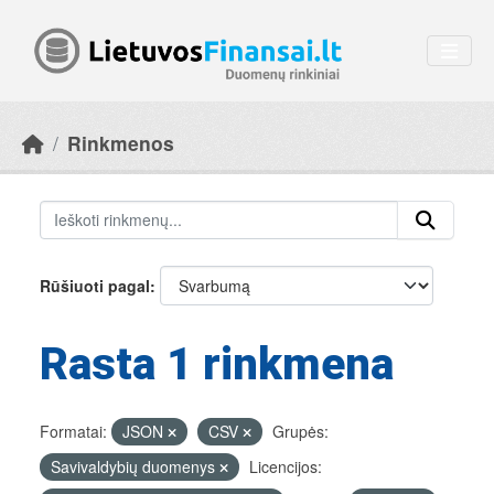
Skip to main content
Rinkmenos
Rūšiuoti pagal
Rasta 1 rinkmena
Formatai:
JSON
CSV
Grupės:
Savivaldybių duomenys
Licencijos: