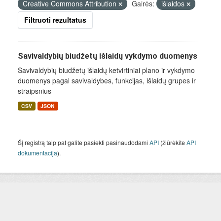
Creative Commons Attribution
Gairės:
išlaidos
Filtruoti rezultatus
Savivaldybių biudžetų išlaidų vykdymo duomenys
Savivaldybių biudžetų išlaidų ketvirtiniai plano ir vykdymo
duomenys pagal savivaldybes, funkcijas, išlaidų grupes ir
straipsnius
CSV
JSON
Šį registrą taip pat galite pasiekti pasinaudodami
API
(žiūrėkite
API
dokumentacija
).