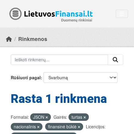
Skip to main content
Rinkmenos
Rūšiuoti pagal
Rasta 1 rinkmena
Formatai:
JSON
Gairės:
turtas
nacionalinis
finansinė būklė
Licencijos: