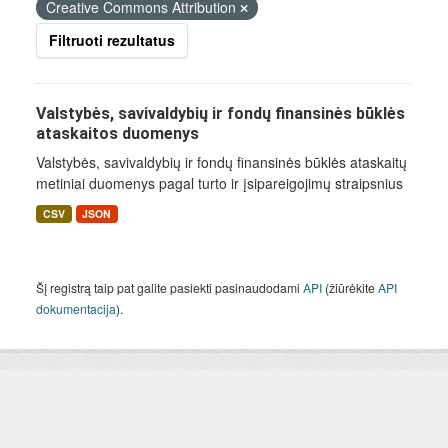
Creative Commons Attribution
Filtruoti rezultatus
Valstybės, savivaldybių ir fondų finansinės būklės
ataskaitos duomenys
Valstybės, savivaldybių ir fondų finansinės būklės ataskaitų
metiniai duomenys pagal turto ir įsipareigojimų straipsnius
CSV
JSON
Šį registrą taip pat galite pasiekti pasinaudodami
API
(žiūrėkite
API
dokumentacija
).