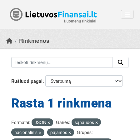
Skip to main content
Rinkmenos
Rūšiuoti pagal
Rasta 1 rinkmena
Formatai:
JSON
Gairės:
sąnaudos
nacionalinis
pajamos
Grupės: