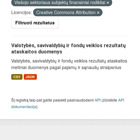
Viešojo sektoriaus subjektų finansiniai rodikliai
Licencijos:
Creative Commons Attribution
Filtruoti rezultatus
Valstybės, savivaldybių ir fondų veiklos rezultatų
ataskaitos duomenys
Valstybės, savivaldybių ir fondų veiklos rezultatų ataskaitos
metiniai duomenys pagal pajamų ir sąnaudų straipsnius
CSV
JSON
Šį registrą taip pat galite pasiekti pasinaudodami
API
(žiūrėkite
API
dokumentacija
).