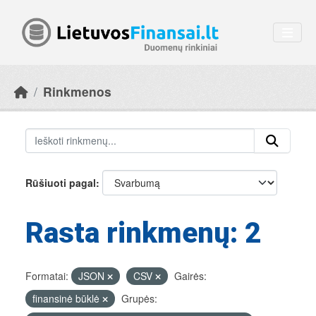
Skip to main content
Rinkmenos
Rūšiuoti pagal
Rasta rinkmenų: 2
Formatai:
JSON
CSV
Gairės:
finansinė būklė
Grupės: