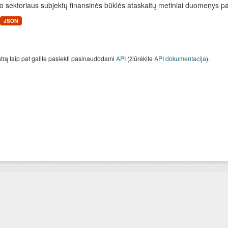
o sektoriaus subjektų finansinės būklės ataskaitų metiniai duomenys paga
JSON
strą taip pat galite pasiekti pasinaudodami
API
(žiūrėkite
API dokumentacija
).