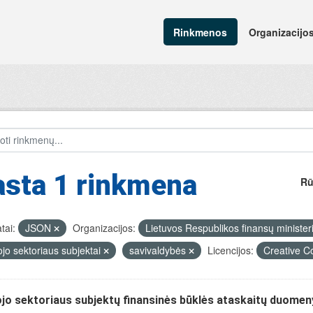
Rinkmenos
Organizacijo
asta 1 rinkmena
Rū
tai:
JSON
Organizacijos:
Lietuvos Respublikos finansų minister
ojo sektoriaus subjektai
savivaldybės
Licencijos:
Creative C
jo sektoriaus subjektų finansinės būklės ataskaitų duomen