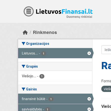
Skip to main content
Rinkmenos
Organizacijos
Lietuvos...
-
1
R
Grupės
Viešojo...
-
1
Forma
vieš
Gairės
finansinė būklė
-
1
Viešo
savivaldybės
-
1