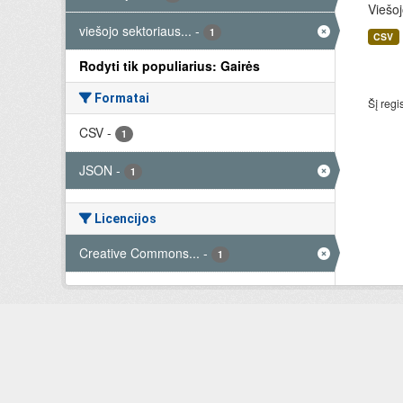
Viešoj
viešojo sektoriaus...
-
1
CSV
Rodyti tik populiarius: Gairės
Formatai
Šį regi
CSV
-
1
JSON
-
1
Licencijos
Creative Commons...
-
1