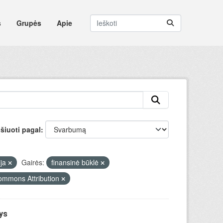
s
Grupės
Apie
šiuoti pagal
ija
Gairės:
finansinė būklė
ommons Attribution
ys