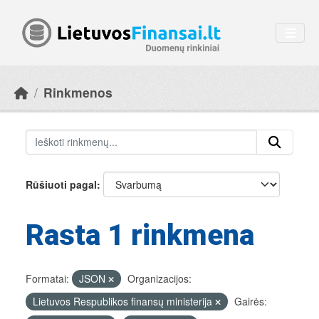
Skip to main content
Rinkmenos
Rūšiuoti pagal
Rasta 1 rinkmena
Formatai:
JSON
Organizacijos:
Lietuvos Respublikos finansų ministerija
Gairės: