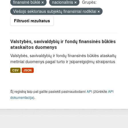
finansinė būklė
nacionalinis
Grupės:
Viešojo sektoriaus subjektų finansiniai rodikliai
Filtruoti rezultatus
Valstybės, savivaldybių ir fondų finansinės būklės
ataskaitos duomenys
Valstybės, savivaldybių ir fondų finansinės būklės ataskaitų
metiniai duomenys pagal turto ir įsipareigojimų straipsnius
CSV
JSON
Šį registrą taip pat galite pasiekti pasinaudodami
API
(žiūrėkite
API
dokumentacija
).