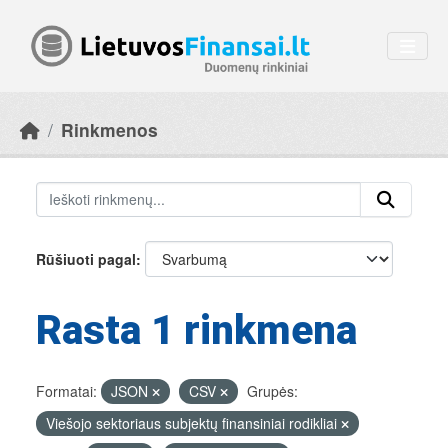
Skip to main content
Rinkmenos
Rūšiuoti pagal
Rasta 1 rinkmena
Formatai:
JSON
CSV
Grupės:
Viešojo sektoriaus subjektų finansiniai rodikliai