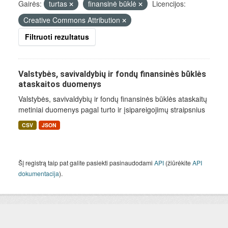
Gairės:
turtas
finansinė būklė
Licencijos:
Creative Commons Attribution
Filtruoti rezultatus
Valstybės, savivaldybių ir fondų finansinės būklės
ataskaitos duomenys
Valstybės, savivaldybių ir fondų finansinės būklės ataskaitų
metiniai duomenys pagal turto ir įsipareigojimų straipsnius
CSV
JSON
Šį registrą taip pat galite pasiekti pasinaudodami
API
(žiūrėkite
API
dokumentacija
).