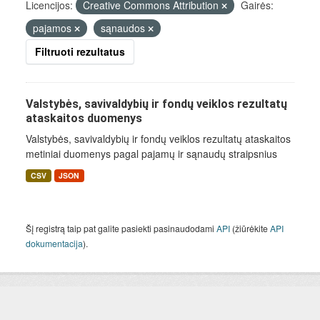
Licencijos:
Creative Commons Attribution
Gairės:
pajamos
sąnaudos
Filtruoti rezultatus
Valstybės, savivaldybių ir fondų veiklos rezultatų
ataskaitos duomenys
Valstybės, savivaldybių ir fondų veiklos rezultatų ataskaitos
metiniai duomenys pagal pajamų ir sąnaudų straipsnius
CSV
JSON
Šį registrą taip pat galite pasiekti pasinaudodami
API
(žiūrėkite
API
dokumentacija
).