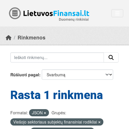
Skip to main content
Rinkmenos
Rūšiuoti pagal
Rasta 1 rinkmena
Formatai:
JSON
Grupės:
Viešojo sektoriaus subjektų finansiniai rodikliai