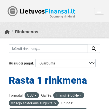
Skip to main content
Rinkmenos
Rūšiuoti pagal
Rasta 1 rinkmena
Formatai:
CSV
Gairės:
finansinė būklė
viešojo sektoriaus subjektai
Grupės: