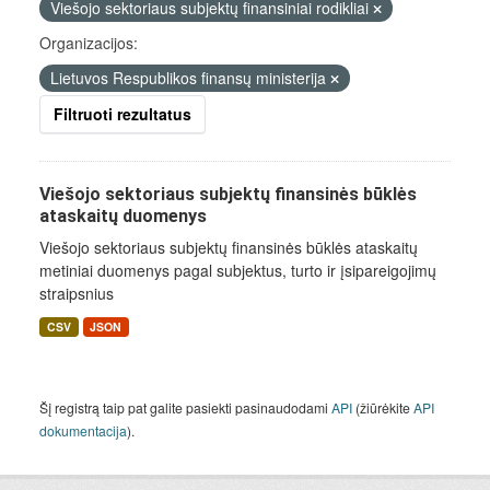
Viešojo sektoriaus subjektų finansiniai rodikliai
Organizacijos:
Lietuvos Respublikos finansų ministerija
Filtruoti rezultatus
Viešojo sektoriaus subjektų finansinės būklės
ataskaitų duomenys
Viešojo sektoriaus subjektų finansinės būklės ataskaitų
metiniai duomenys pagal subjektus, turto ir įsipareigojimų
straipsnius
CSV
JSON
Šį registrą taip pat galite pasiekti pasinaudodami
API
(žiūrėkite
API
dokumentacija
).