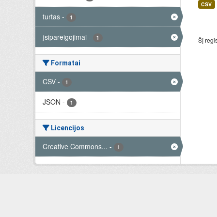
CSV
turtas
-
1
įsipareigojimai
-
1
Šį regi
Formatai
CSV
-
1
JSON
-
1
Licencijos
Creative Commons...
-
1