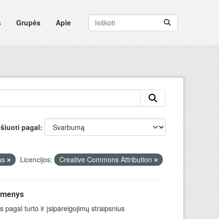
s
Grupės
Apie
šiuoti pagal
tas
Licencijos:
Creative Commons Attribution
uomenys
 pagal turto ir įsipareigojimų straipsnius