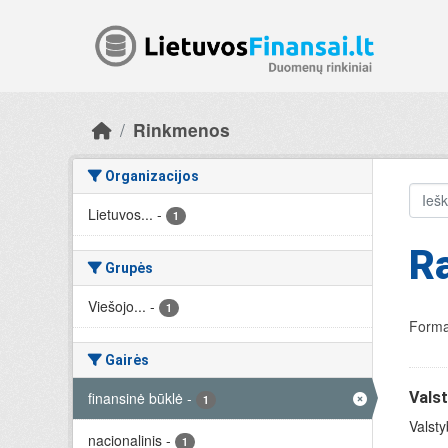
Skip to main content
Rinkmenos
Organizacijos
Lietuvos...
-
1
R
Grupės
Viešojo...
-
1
Forma
Gairės
finansinė būklė
-
Valst
1
Valsty
nacionalinis
-
1