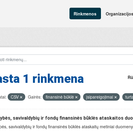
Rinkmenos
Organizacijo
asta 1 rinkmena
Rū
tai:
CSV
Gairės:
finansinė būklė
įsipareigojimai
tur
ybės, savivaldybių ir fondų finansinės būklės ataskaitos d
bės, savivaldybių ir fondų finansinės būklės ataskaitų metiniai duomenys