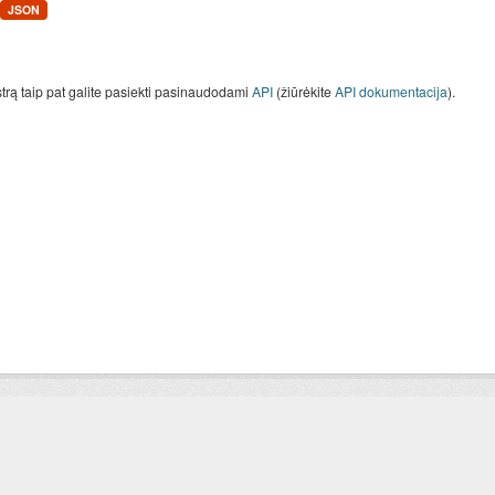
JSON
strą taip pat galite pasiekti pasinaudodami
API
(žiūrėkite
API dokumentacija
).