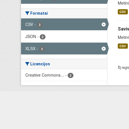
Metini
CSV
Formatai
CSV
-
2
Saviv
JSON
-
Metini
2
CSV
XLSX
-
2
Licencijos
Šį regi
Creative Commons...
-
2