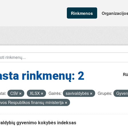
Rinkmenos
Organizacijo
sta rinkmenų: 2
Rū
tai:
CSV
XLSX
Gairės:
savivaldybės
Grupės:
Gyven
uvos Respublikos finansų ministerija
valdybių gyvenimo kokybės indeksas