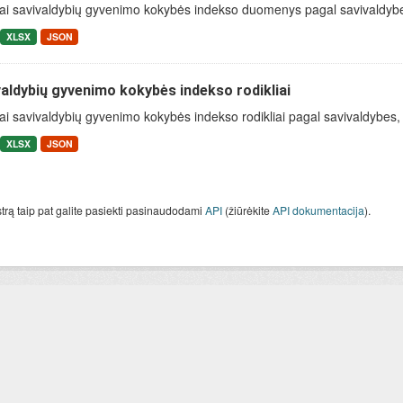
ai savivaldybių gyvenimo kokybės indekso duomenys pagal savivaldybes, 
XLSX
JSON
aldybių gyvenimo kokybės indekso rodikliai
ai savivaldybių gyvenimo kokybės indekso rodikliai pagal savivaldybes, ap
XLSX
JSON
strą taip pat galite pasiekti pasinaudodami
API
(žiūrėkite
API dokumentacija
).