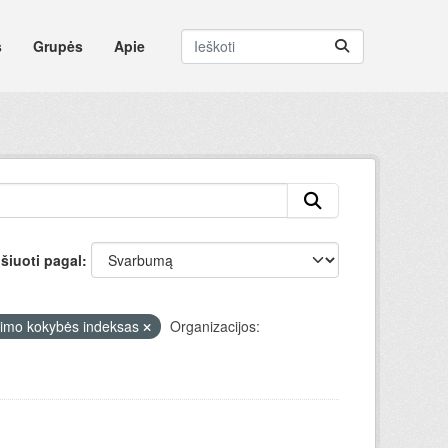
s
Grupės
Apie
šiuoti pagal
imo kokybės indeksas
Organizacijos: