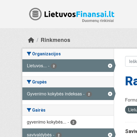
Skip to main content
Rinkmenos
Organizacijos
Lietuvos...
-
2
Ra
Grupės
Gyvenimo kokybės indeksas
-
2
Forma
Liet
Gairės
gyvenimo kokybės...
-
2
Savi
savivaldybės
-
2